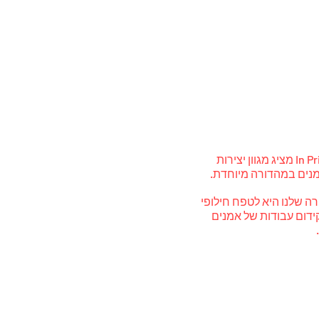
מאז 2016, In Print Art Book Fair הוא ארגון עצמאי שבסיסו בירושלים. יריד הספרים השנתי In Print Art מציג מגוון יצירות
ה שלנו היא לטפח חילופי
קידום עבודות של אמנים