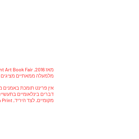
מלמעלה ממאתיים מציגים בינלאומיים - החל מ-zines וספרי אמנות, 
אין פרינט תומכת באמנים מ
דברים בינלאומיים בתעשיית 
מקומיים. לצד היריד, In Print מארגנת גם תכנות הכוללות דיוני פאנל, שיחות אמנים והשקות ספרים.