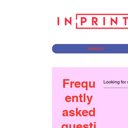
ABOUT
Frequ
ently
asked
questi