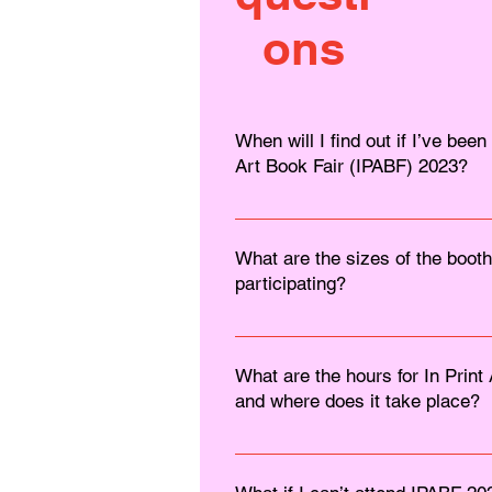
ons
When will I find out if I’ve been
Art Book Fair (IPABF) 2023?
Acceptance is confirmed on a roll
2023. Notifications will be sent 
What are the sizes of the booth
connected to the submission form 
participating?
sent on November 14th.
Price of booths for all three day
450 ILS Half booth (90x60 cm*): 
What are the hours for In Print
(45x30 cm*): 175 ILS *Approxim
and where does it take place?
applicants must pay for booths 
In Print Art Book fair will take p
Gdalyahu Alon St 14, Jerusalem In