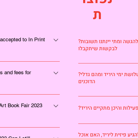
ת
 accepted to In Print
?מתי המועד האחרון להגשה ומתי יינתנו תשובות
לבקשות שיתקבלו
ing basis, starting Nov. 1,
מועד אחרון להגשה: 20 באוקטובר, 2022, בשעה IST 23:59 אנו
to the email address
ד בהקדם האפשרי. הודעות על
s and fees for
?מהו תעריף ההשתתפות בשלושת ימי היריד ומהם גדלי
with final notifications
אישור השתתפות יישלחו החל מה-1 בנובמבר ועד ה-10 בנובמבר,
הדוכנים
2022. ובת המייל המופיעה בטופס
הרשמה.
s Full booth (180x60 cm*):
דוכן מלא: 180/60 ס״מ, 450 ש״ח חצי דוכן: 90/60 ס״מ, 300 ש״ח
300 ILS Quarter booth
45/30 ס״מ, 175 ש״ח *מידות מוערכות על המשתתפים
 Art Book Fair 2023
?ילות והיכן מתקיים היריד
ate booth sizes Accepted
by December 10, 2022.
היריד יתקיים בבית הנסן, רח' גדליהו אלון 14 ירושלים היריד יפעל בין
lace at the Hansen House,
ם 11-13 בינואר, 2023 שעות פתיחת היריד כדלקמן: רביעי
הגיע פיזית ליריד, האם אוכל
 Print Art Book Fair will